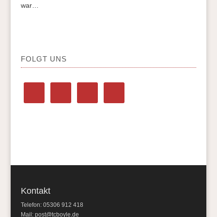
war…
FOLGT UNS
Kontakt
Telefon: 05306 912 418
Mail:
post@tcboyle.de