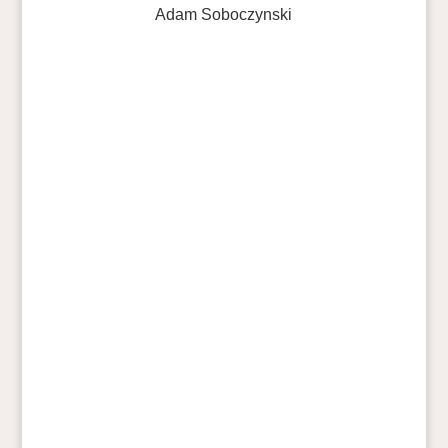
Adam Soboczynski
Norm Sender
Jetzt ist es amtlich: Der neue Roman von T.C.
Boyle trägt den Titel
No Way Home
und
erscheint im Herbst 2025. Dies verkündete
Hanser-Verleger Jo Lendle am 22. Januar in
einem ZEIT-Interview mit Adam Soboczynski.
Allerdings erst einmal nur in deutscher
Sprache.