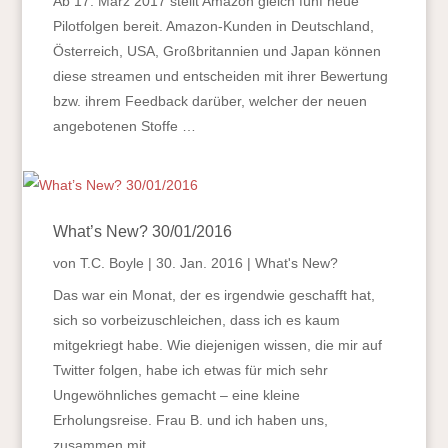
Ab 17. März 2017 stellt Amazon gleich fünf neue
Pilotfolgen bereit. Amazon-Kunden in Deutschland,
Österreich, USA, Großbritannien und Japan können
diese streamen und entscheiden mit ihrer Bewertung
bzw. ihrem Feedback darüber, welcher der neuen
angebotenen Stoffe …
What’s New? 30/01/2016
von
T.C. Boyle
|
30. Jan. 2016
|
What's New?
Das war ein Monat, der es irgendwie geschafft hat,
sich so vorbeizuschleichen, dass ich es kaum
mitgekriegt habe. Wie diejenigen wissen, die mir auf
Twitter folgen, habe ich etwas für mich sehr
Ungewöhnliches gemacht – eine kleine
Erholungsreise. Frau B. und ich haben uns,
zusammen mit …