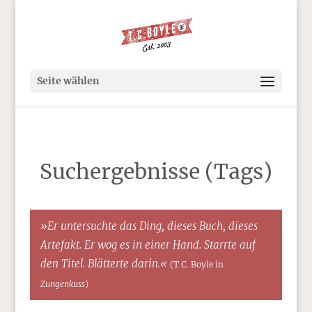
Seite wählen
Suchergebnisse (Tags)
»Er untersuchte das Ding, dieses Buch, dieses
Artefakt. Er wog es in einer Hand. Starrte auf
den Titel. Blätterte darin.«
(T.C. Boyle in
Zungenkuss
)