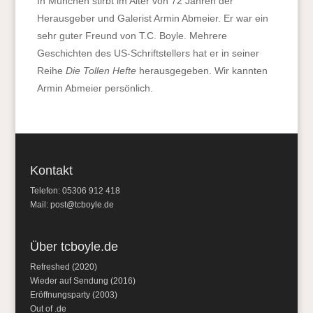
In München stirbt im Alter von 72 Jahren der
Herausgeber und Galerist Armin Abmeier. Er war ein
sehr guter Freund von T.C. Boyle. Mehrere
Geschichten des US-Schriftstellers hat er in seiner
Reihe
Die Tollen Hefte
herausgegeben. Wir kannten
Armin Abmeier persönlich.
Kontakt
Telefon: 05306 912 418
Mail:
post@tcboyle.de
Über tcboyle.de
Refreshed (2020)
Wieder auf Sendung (2016)
Eröffnungsparty (2003)
Out of .de