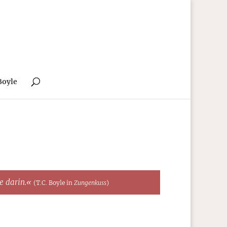
Boyle
te darin.«
(T.C. Boyle in
Zungenkuss
)