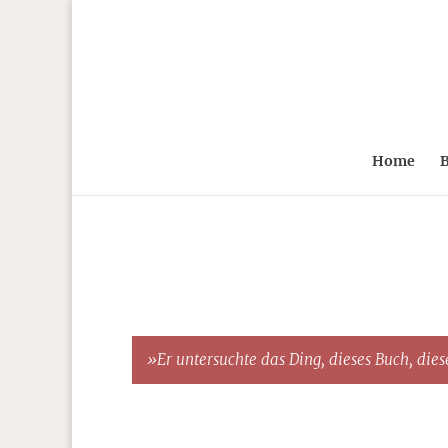
Home
B
»Er untersuchte das Ding, dieses Buch, diese