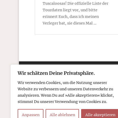
Tuscaloosas! Die offizielle Liste der
Tourdaten liegt vor, und bitte
erinnert Euch, dass ich meinen
Verleger bat, sie dieses Mal …
Wir schätzen Deine Privatsphäre.
Kontakt
Über
Wir verwenden Cookies, um die Nutzung unserer
Telefon: 05306 912 418
Refr
Website zu verbessern und unseren Datenverkehr zu
Mail:
post@tcboyle.de
Wied
analysieren. Wenn Du auf »Alle akzeptieren« klickst,
Eröf
stimmst Du unserer Verwendung von Cookies zu.
Out o
Anpassen
Alle ablehnen
Alle akzeptieren