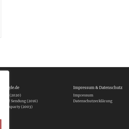
 tcboyle.de
Impressum & Datenschutz
eshed (2020)
Impressum
er auf Sendung (2016)
Datenschutzerklärung
fnungsparty (2003)
f .de