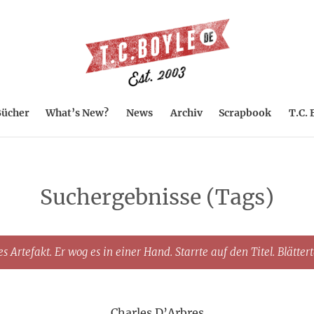
ücher
What’s New?
News
Archiv
Scrapbook
T.C. 
Suchergebnisse (Tags)
s Artefakt. Er wog es in einer Hand. Starrte auf den Titel. Blätter
Charles D’Arbres