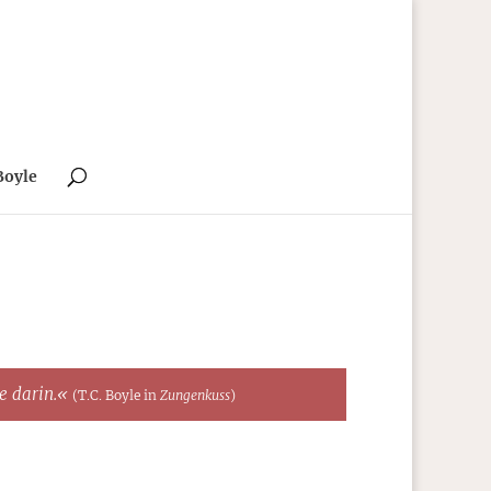
Boyle
te darin.«
(T.C. Boyle in
Zungenkuss
)