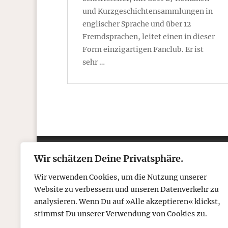
und Kurzgeschichtensammlungen in
englischer Sprache und über 12
Fremdsprachen, leitet einen in dieser
Form einzigartigen Fanclub. Er ist
sehr …
Wir schätzen Deine Privatsphäre.
Kontakt
Über
Wir verwenden Cookies, um die Nutzung unserer
Telefon: 05306 912 418
Refr
Website zu verbessern und unseren Datenverkehr zu
Mail:
post@tcboyle.de
Wied
analysieren. Wenn Du auf »Alle akzeptieren« klickst,
Eröf
stimmst Du unserer Verwendung von Cookies zu.
Out o