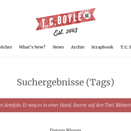
ücher
What’s New?
News
Archiv
Scrapbook
T.C. 
Suchergebnisse (Tags)
s Artefakt. Er wog es in einer Hand. Starrte auf den Titel. Blätter
Danny Bloom