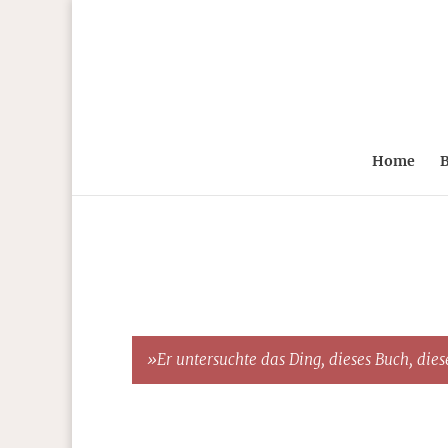
Home
B
»Er untersuchte das Ding, dieses Buch, diese