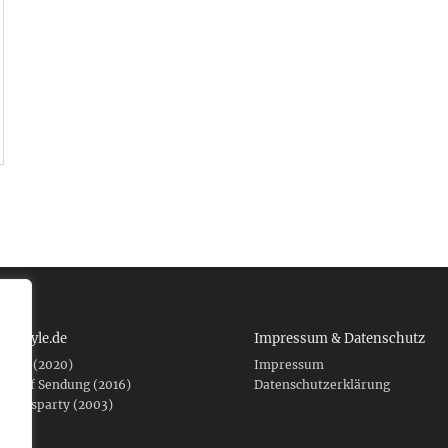
 tcboyle.de
Impressum & Datenschutz
eshed (2020)
Impressum
er auf Sendung (2016)
Datenschutzerklärung
fnungsparty (2003)
f .de