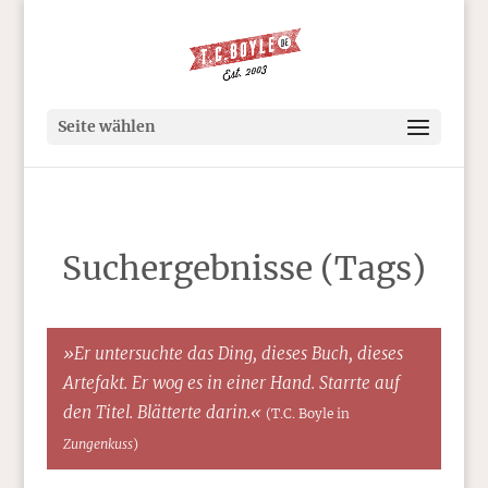
Seite wählen
Suchergebnisse (Tags)
»Er untersuchte das Ding, dieses Buch, dieses
Artefakt. Er wog es in einer Hand. Starrte auf
den Titel. Blätterte darin.«
(T.C. Boyle in
Zungenkuss
)