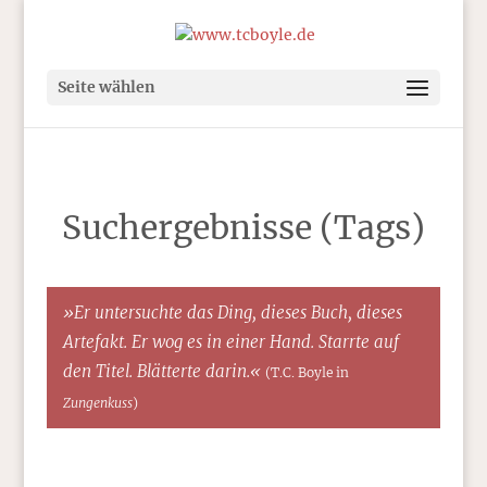
Seite wählen
Suchergebnisse (Tags)
»Er untersuchte das Ding, dieses Buch, dieses
Artefakt. Er wog es in einer Hand. Starrte auf
den Titel. Blätterte darin.«
(T.C. Boyle in
Zungenkuss
)