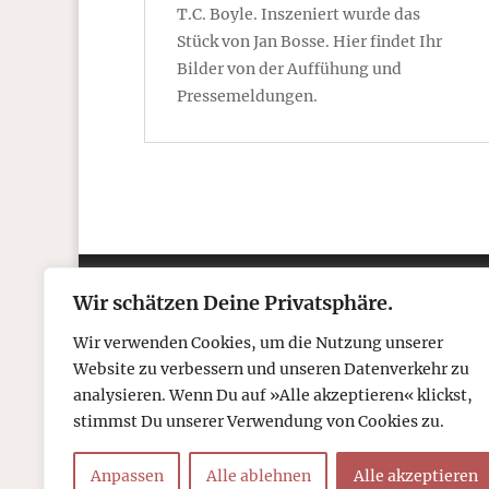
T.C. Boyle. Inszeniert wurde das
Stück von Jan Bosse. Hier findet Ihr
Bilder von der Auffühung und
Pressemeldungen.
Wir schätzen Deine Privatsphäre.
Kontakt
Über
Wir verwenden Cookies, um die Nutzung unserer
Telefon: 05306 912 418
Refr
Website zu verbessern und unseren Datenverkehr zu
Mail:
post@tcboyle.de
Wied
analysieren. Wenn Du auf »Alle akzeptieren« klickst,
Eröf
stimmst Du unserer Verwendung von Cookies zu.
Out o
Anpassen
Alle ablehnen
Alle akzeptieren