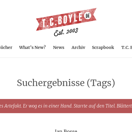
ücher
What’s New?
News
Archiv
Scrapbook
T.C. 
Suchergebnisse (Tags)
s Artefakt. Er wog es in einer Hand. Starrte auf den Titel. Blätter
Jan Bosse