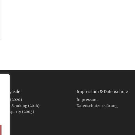
 tcboyle.de
Impressum & Datenschutz
eshed (2020)
Impressum
er auf Sendung (2016)
Datenschutzerklärung
fnungsparty (2003)
f .de