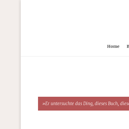
Home
B
»Er untersuchte das Ding, dieses Buch, diese