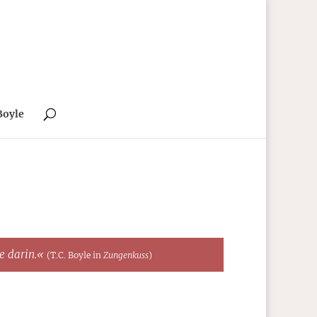
Boyle
te darin.«
(T.C. Boyle in
Zungenkuss
)