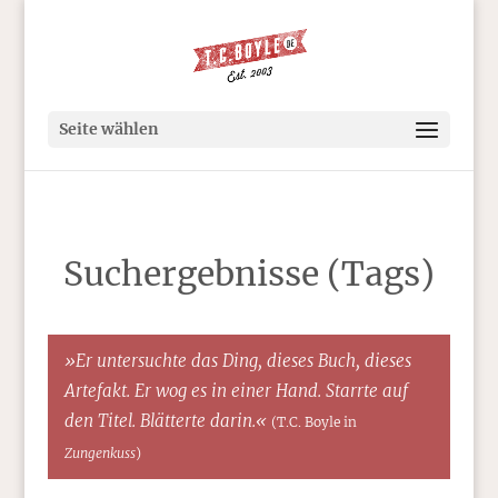
Seite wählen
Suchergebnisse (Tags)
»Er untersuchte das Ding, dieses Buch, dieses
Artefakt. Er wog es in einer Hand. Starrte auf
den Titel. Blätterte darin.«
(T.C. Boyle in
Zungenkuss
)