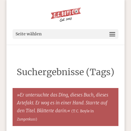
Seite wählen
Suchergebnisse (Tags)
»Er untersuchte das Ding, dieses Buch, dieses
Artefakt. Er wog es in einer Hand. Starrte auf
den Titel. Blätterte darin.«
(T.C. Boyle in
Zungenkuss
)