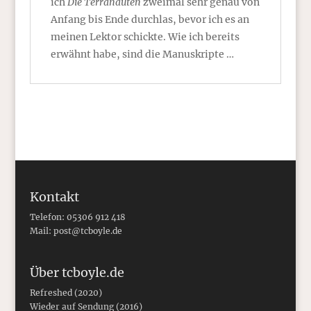
ich
Die Terranauten
zweimal sehr genau von
Anfang bis Ende durchlas, bevor ich es an
meinen Lektor schickte. Wie ich bereits
erwähnt habe, sind die Manuskripte …
Kontakt
Telefon: 05306 912 418
Mail:
post@tcboyle.de
Über tcboyle.de
Refreshed (2020)
Wieder auf Sendung (2016)