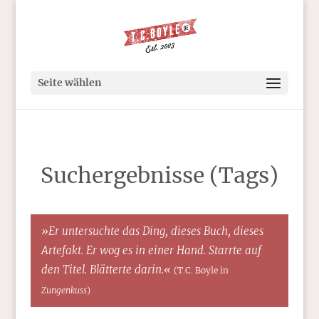
Seite wählen
Suchergebnisse (Tags)
»Er untersuchte das Ding, dieses Buch, dieses
Artefakt. Er wog es in einer Hand. Starrte auf
den Titel. Blätterte darin.«
(T.C. Boyle in
Zungenkuss
)