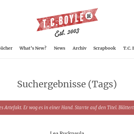
ücher
What’s New?
News
Archiv
Scrapbook
T.C. 
Suchergebnisse (Tags)
s Artefakt. Er wog es in einer Hand. Starrte auf den Titel. Blätter
Lea Ruckpaula