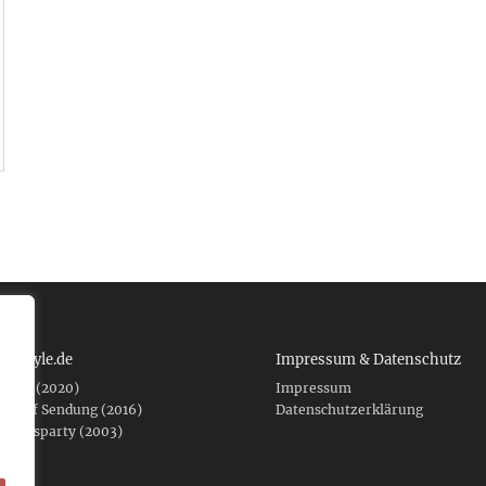
 tcboyle.de
Impressum & Datenschutz
eshed (2020)
Impressum
er auf Sendung (2016)
Datenschutzerklärung
fnungsparty (2003)
f .de