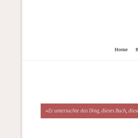
Home
B
»Er untersuchte das Ding, dieses Buch, diese