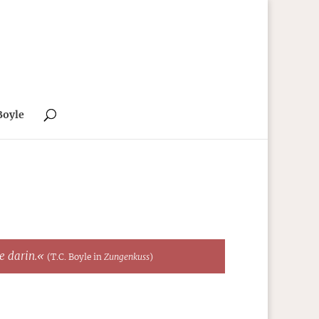
Boyle
te darin.«
(T.C. Boyle in
Zungenkuss
)