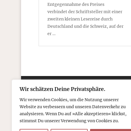
Entgegennahme des Preises
verbindet der Schriftsteller mit einer
zweiten kleinen Lesereise durch
Deutschland und die Schweiz, auf der
er …
Wir schätzen Deine Privatsphäre.
Kontakt
Über
Wir verwenden Cookies, um die Nutzung unserer
Telefon: 05306 912 418
Refr
Website zu verbessern und unseren Datenverkehr zu
Mail:
post@tcboyle.de
Wied
analysieren. Wenn Du auf »Alle akzeptieren« klickst,
Eröf
stimmst Du unserer Verwendung von Cookies zu.
Out o