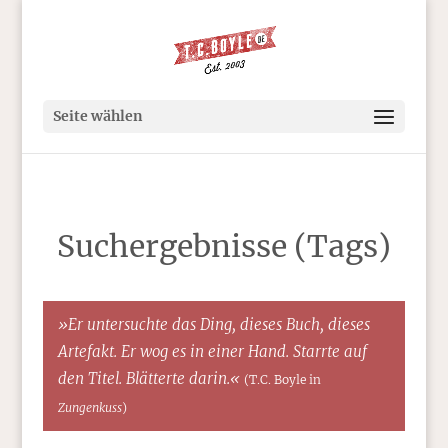
Seite wählen
Suchergebnisse (Tags)
»Er untersuchte das Ding, dieses Buch, dieses
Artefakt. Er wog es in einer Hand. Starrte auf
den Titel. Blätterte darin.«
(T.C. Boyle in
Zungenkuss
)