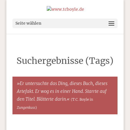
Seite wählen
Suchergebnisse (Tags)
»Er untersuchte das Ding, dieses Buch, dieses
Artefakt. Er wog es in einer Hand. Starrte auf
den Titel. Blätterte darin.«
(T.C. Boyle in
Zungenkuss
)