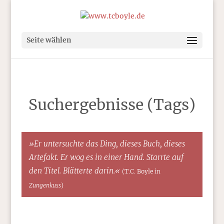
Seite wählen
Suchergebnisse (Tags)
»Er untersuchte das Ding, dieses Buch, dieses
Artefakt. Er wog es in einer Hand. Starrte auf
den Titel. Blätterte darin.«
(T.C. Boyle in
Zungenkuss
)