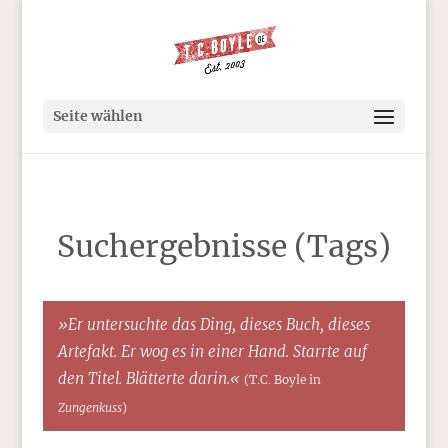
Seite wählen
Suchergebnisse (Tags)
»Er untersuchte das Ding, dieses Buch, dieses
Artefakt. Er wog es in einer Hand. Starrte auf
den Titel. Blätterte darin.«
(T.C. Boyle in
Zungenkuss
)