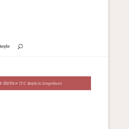
Boyle
te darin.«
(T.C. Boyle in
Zungenkuss
)