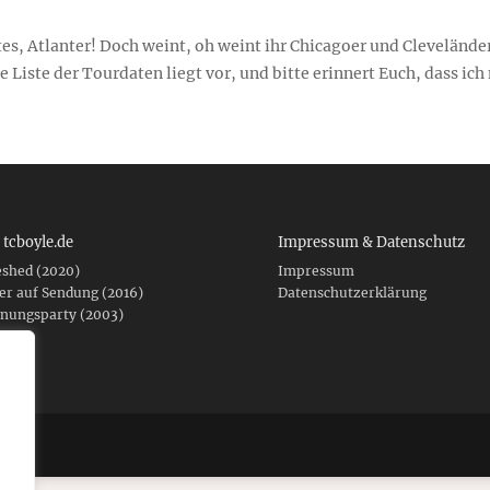
es, Atlanter! Doch weint, oh weint ihr Chicagoer und Clevelände
e Liste der Tourdaten liegt vor, und bitte erinnert Euch, dass ich
 tcboyle.de
Impressum & Datenschutz
eshed (2020)
Impressum
er auf Sendung (2016)
Datenschutzerklärung
fnungsparty (2003)
f .de