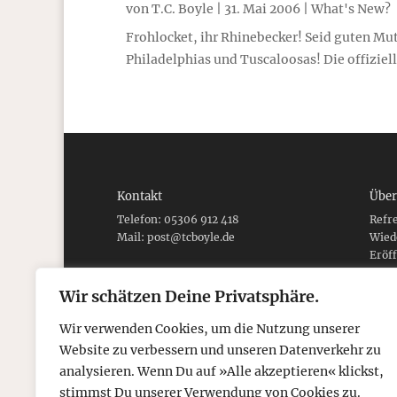
von
T.C. Boyle
|
31. Mai 2006
|
What's New?
Frohlocket, ihr Rhinebecker! Seid guten Mut
Philadelphias und Tuscaloosas! Die offiziell
Kontakt
Über
Telefon: 05306 912 418
Refr
Mail:
post@tcboyle.de
Wied
Eröf
Out o
Wir schätzen Deine Privatsphäre.
Wir verwenden Cookies, um die Nutzung unserer
Website zu verbessern und unseren Datenverkehr zu
© 2026
tcboyle.de
analysieren. Wenn Du auf »Alle akzeptieren« klickst,
stimmst Du unserer Verwendung von Cookies zu.