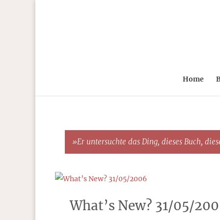
Home
B
»Er untersuchte das Ding, dieses Buch, diese
What’s New? 31/05/20