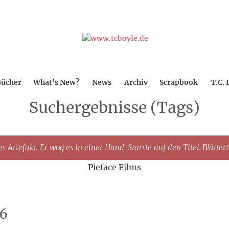
ücher
What’s New?
News
Archiv
Scrapbook
T.C. 
Suchergebnisse (Tags)
s Artefakt. Er wog es in einer Hand. Starrte auf den Titel. Blätter
Pieface Films
06