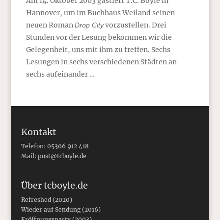
Am 14. Oktober 2003 gastiert T.C. Boyle in
Hannover, um im Buchhaus Weiland seinen
neuen Roman
vorzustellen. Drei
Drop City
Stunden vor der Lesung bekommen wir die
Gelegenheit, uns mit ihm zu treffen. Sechs
Lesungen in sechs verschiedenen Städten an
sechs aufeinander …
Kontakt
Telefon: 05306 912 418
Mail:
post@tcboyle.de
Über tcboyle.de
Refreshed (2020)
Wieder auf Sendung (2016)
Eröffnungsparty (2003)