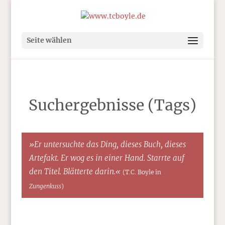
Seite wählen
Suchergebnisse (Tags)
»Er untersuchte das Ding, dieses Buch, dieses
Artefakt. Er wog es in einer Hand. Starrte auf
den Titel. Blätterte darin.«
(T.C. Boyle in
Zungenkuss
)