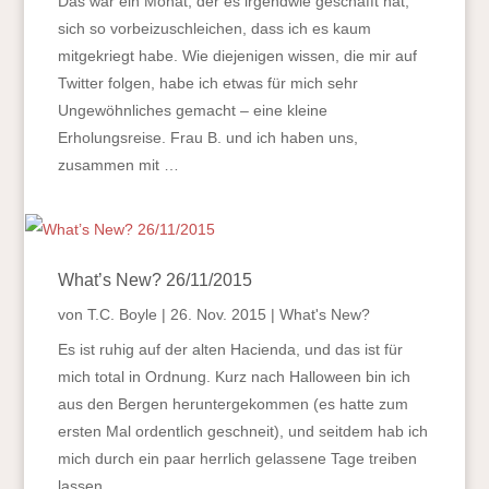
Das war ein Monat, der es irgendwie geschafft hat,
sich so vorbeizuschleichen, dass ich es kaum
mitgekriegt habe. Wie diejenigen wissen, die mir auf
Twitter folgen, habe ich etwas für mich sehr
Ungewöhnliches gemacht – eine kleine
Erholungsreise. Frau B. und ich haben uns,
zusammen mit …
What’s New? 26/11/2015
von
T.C. Boyle
|
26. Nov. 2015
|
What's New?
Es ist ruhig auf der alten Hacienda, und das ist für
mich total in Ordnung. Kurz nach Halloween bin ich
aus den Bergen heruntergekommen (es hatte zum
ersten Mal ordentlich geschneit), und seitdem hab ich
mich durch ein paar herrlich gelassene Tage treiben
lassen.