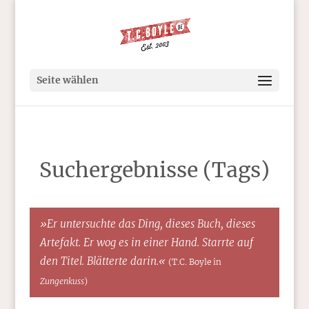
Seite wählen
Suchergebnisse (Tags)
»Er untersuchte das Ding, dieses Buch, dieses
Artefakt. Er wog es in einer Hand. Starrte auf
den Titel. Blätterte darin.«
(T.C. Boyle in
Zungenkuss
)