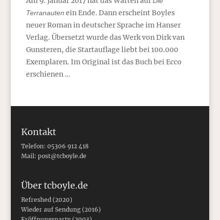
Am 9. Januar 2017 hat das Warten auf
Die
ein Ende. Dann erscheint Boyles
Terranauten
neuer Roman in deutscher Sprache im Hanser
Verlag. Übersetzt wurde das Werk von Dirk van
Gunsteren, die Startauflage liebt bei 100.000
Exemplaren. Im Original ist das Buch bei Ecco
erschienen …
Kontakt
Telefon: 05306 912 418
Mail:
post@tcboyle.de
Über tcboyle.de
Refreshed (2020)
Wieder auf Sendung (2016)
Eröffnungsparty (2003)