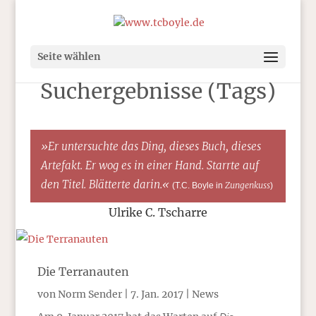
Seite wählen
Suchergebnisse (Tags)
»Er untersuchte das Ding, dieses Buch, dieses
Artefakt. Er wog es in einer Hand. Starrte auf
den Titel. Blätterte darin.«
Zungenkuss
(T.C. Boyle in
)
Ulrike C. Tscharre
Die Terranauten
von
Norm Sender
|
7. Jan. 2017
|
News