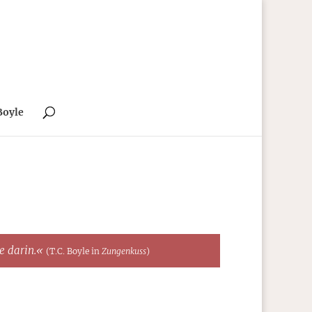
Boyle
te darin.«
(T.C. Boyle in
Zungenkuss
)