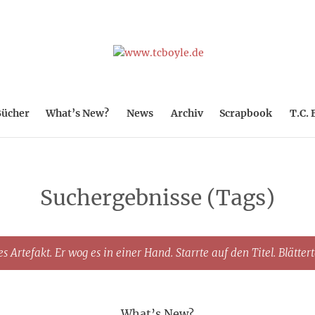
ücher
What’s New?
News
Archiv
Scrapbook
T.C. 
Suchergebnisse (Tags)
s Artefakt. Er wog es in einer Hand. Starrte auf den Titel. Blätter
What’s New?