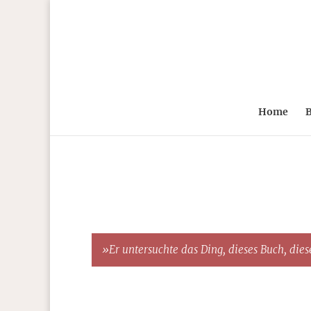
Home
B
»Er untersuchte das Ding, dieses Buch, diese