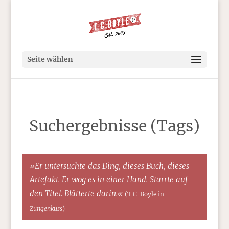
Seite wählen
Suchergebnisse (Tags)
»Er untersuchte das Ding, dieses Buch, dieses
Artefakt. Er wog es in einer Hand. Starrte auf
den Titel. Blätterte darin.«
(T.C. Boyle in
Zungenkuss
)