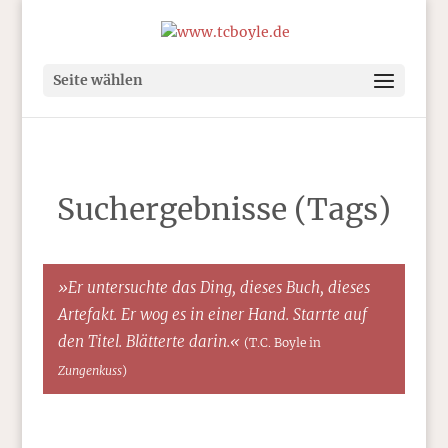
Seite wählen
Suchergebnisse (Tags)
»Er untersuchte das Ding, dieses Buch, dieses
Artefakt. Er wog es in einer Hand. Starrte auf
den Titel. Blätterte darin.«
(T.C. Boyle in
Zungenkuss
)