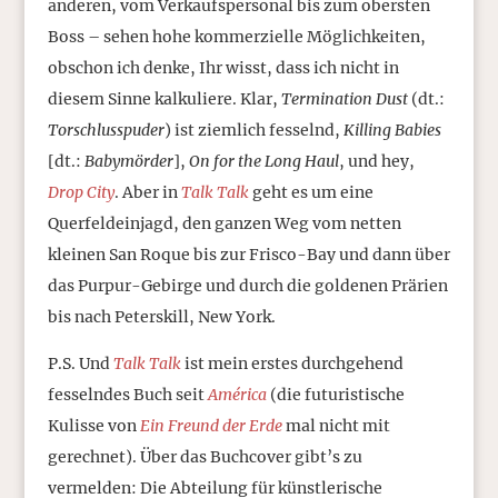
anderen, vom Verkaufspersonal bis zum obersten
Boss – sehen hohe kommerzielle Möglichkeiten,
obschon ich denke, Ihr wisst, dass ich nicht in
diesem Sinne kalkuliere. Klar,
Termination Dust
(dt.:
Torschlusspuder
) ist ziemlich fesselnd,
Killing Babies
[dt.:
Babymörder
],
On for the Long Haul
, und hey,
Drop City
. Aber in
Talk Talk
geht es um eine
Querfeldeinjagd, den ganzen Weg vom netten
kleinen San Roque bis zur Frisco-Bay und dann über
das Purpur-Gebirge und durch die goldenen Prärien
bis nach Peterskill, New York.
P.S. Und
Talk Talk
ist mein erstes durchgehend
fesselndes Buch seit
América
(die futuristische
Kulisse von
Ein Freund der Erde
mal nicht mit
gerechnet). Über das Buchcover gibt’s zu
vermelden: Die Abteilung für künstlerische