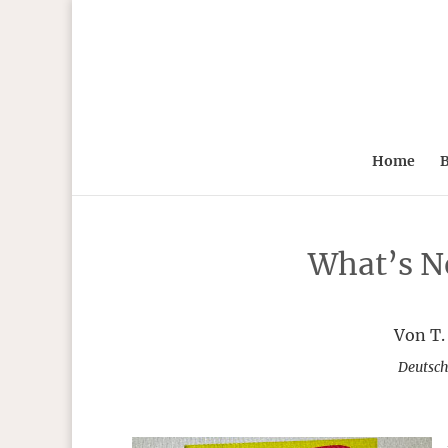
Home
B
What’s N
Von T.
Deutsch