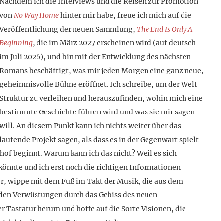
Nachdem ich die Interviews und die Reisen zur Promotion
von
No Way Home
hinter mir habe, freue ich mich auf die
Veröffentlichung der neuen Sammlung,
The End Is Only A
Beginning
, die im März 2027 erscheinen wird (auf deutsch
im Juli 2026), und bin mit der Entwicklung des nächsten
Romans beschäftigt, was mir jeden Morgen eine ganz neue,
geheimnisvolle Bühne eröffnet. Ich schreibe, um der Welt
Struktur zu verleihen und herauszufinden, wohin mich eine
bestimmte Geschichte führen wird und was sie mir sagen
will. An diesem Punkt kann ich nichts weiter über das
laufende Projekt sagen, als dass es in der Gegenwart spielt
of beginnt. Warum kann ich das nicht? Weil es sich
önnte und ich erst noch die richtigen Informationen
er, wippe mit dem Fuß im Takt der Musik, die aus dem
 den Verwüstungen durch das Gebiss des neuen
r Tastatur herum und hoffe auf die Sorte Visionen, die