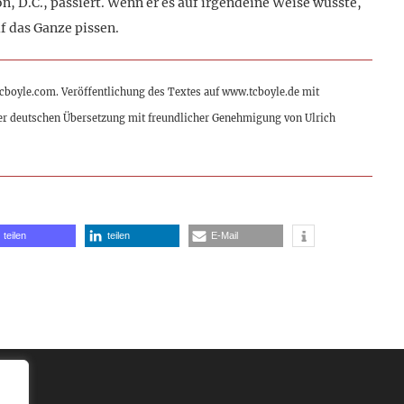
, D.C., passiert. Wenn er es auf irgendeine Weise wüsste,
f das Ganze pissen.
tcboyle.com. Veröffentlichung des Textes auf www.tcboyle.de mit
er deutschen Übersetzung mit freundlicher Genehmigung von Ulrich
teilen
teilen
E-Mail