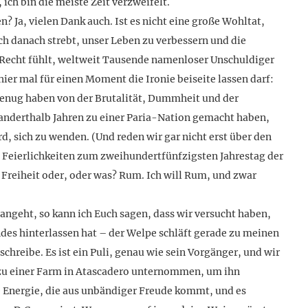
 ich bin die meiste Zeit verzweifelt.
 Ja, vielen Dank auch. Ist es nicht eine große Wohltat,
h danach strebt, unser Leben zu verbessern und die
 Recht fühlt, weltweit Tausende namenloser Unschuldiger
er mal für einen Moment die Ironie beiseite lassen darf:
s genug haben von der Brutalität, Dummheit und der
anderthalb Jahren zu einer Paria-Nation gemacht haben,
, sich zu wenden. (Und reden wir gar nicht erst über den
e Feierlichkeiten zum zweihundertfünfzigsten Jahrestag der
l Freiheit oder, oder was? Rum. Ich will Rum, und zwar
eht, so kann ich Euch sagen, dass wir versucht haben,
ndes hinterlassen hat – der Welpe schläft gerade zu meinen
chreibe. Es ist ein Puli, genau wie sein Vorgänger, und wir
 zu einer Farm in Atascadero unternommen, um ihn
ie Energie, die aus unbändiger Freude kommt, und es