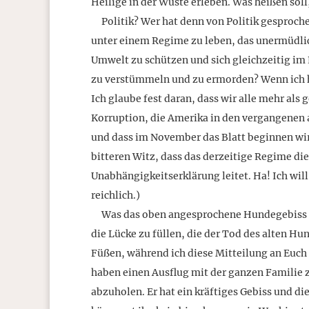
Heilige in der Wüste erleben. Was heißen soll,
Politik? Wer hat denn von Politik gesprochen?
unter einem Regime zu leben, das unermüdlic
Umwelt zu schützen und sich gleichzeitig im
zu verstümmeln und zu ermorden? Wenn ich hi
Ich glaube fest daran, dass wir alle mehr al
Korruption, die Amerika in den vergangenen 
und dass im November das Blatt beginnen wird
bitteren Witz, dass das derzeitige Regime di
Unabhängigkeitserklärung leitet. Ha! Ich wil
reichlich.)
Was das oben angesprochene Hundegebiss ang
die Lücke zu füllen, die der Tod des alten Hu
Füßen, während ich diese Mitteilung an Euch s
haben einen Ausflug mit der ganzen Familie
abzuholen. Er hat ein kräftiges Gebiss und d