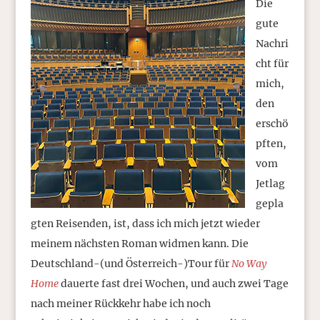
Die
gute
Nachri
cht für
mich,
den
erschö
pften,
vom
Jetlag
gepla
gten Reisenden, ist, dass ich mich jetzt wieder
meinem nächsten Roman widmen kann. Die
Deutschland-(und Österreich-)Tour für
No Way
Home
dauerte fast drei Wochen, und auch zwei Tage
nach meiner Rückkehr habe ich noch