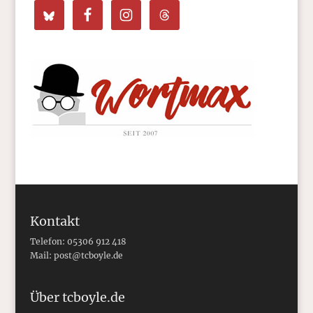
Kontakt
Telefon: 05306 912 418
Mail:
post@tcboyle.de
Über tcboyle.de