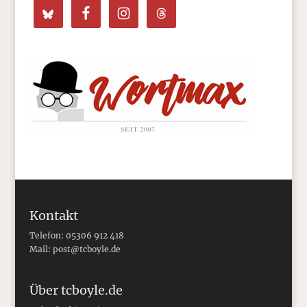
Kontakt
Telefon: 05306 912 418
Mail:
post@tcboyle.de
Über tcboyle.de