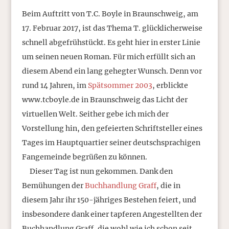
Beim Auftritt von T.C. Boyle in Braunschweig, am
17. Februar 2017, ist das Thema T. glücklicherweise
schnell abgefrühstückt. Es geht hier in erster Linie
um seinen neuen Roman. Für mich erfüllt sich an
diesem Abend ein lang gehegter Wunsch. Denn vor
rund 14 Jahren, im
Spätsommer 2003
, erblickte
www.tcboyle.de in Braunschweig das Licht der
virtuellen Welt. Seither gebe ich mich der
Vorstellung hin, den gefeierten Schriftsteller eines
Tages im Hauptquartier seiner deutschsprachigen
Fangemeinde begrüßen zu können.
Dieser Tag ist nun gekommen. Dank den
Bemühungen der
Buchhandlung Graff
, die in
diesem Jahr ihr 150-jähriges Bestehen feiert, und
insbesondere dank einer tapferen Angestellten der
Buchhandlung Graff, die wohl wie ich schon seit