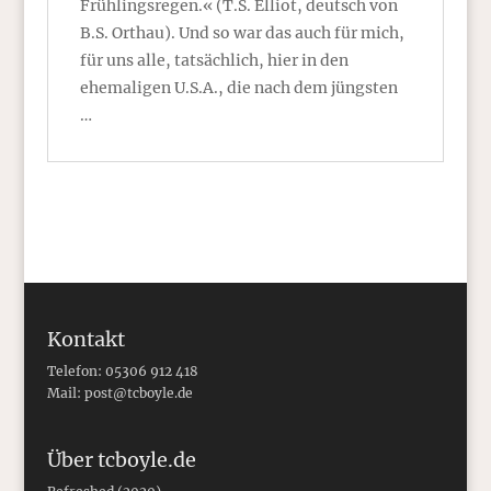
Frühlingsregen.« (T.S. Elliot, deutsch von
B.S. Orthau). Und so war das auch für mich,
für uns alle, tatsächlich, hier in den
ehemaligen U.S.A., die nach dem jüngsten
…
Kontakt
Telefon: 05306 912 418
Mail:
post@tcboyle.de
Über tcboyle.de