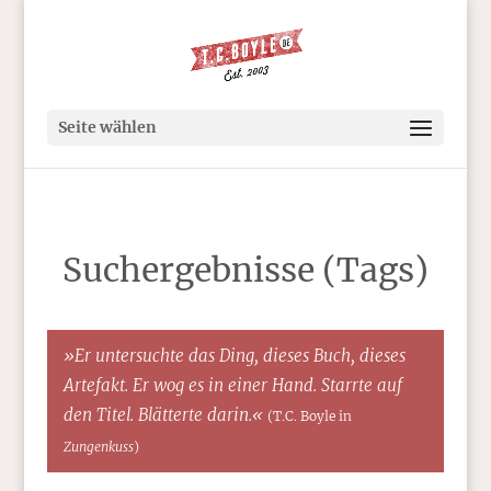
Seite wählen
Suchergebnisse (Tags)
»Er untersuchte das Ding, dieses Buch, dieses
Artefakt. Er wog es in einer Hand. Starrte auf
den Titel. Blätterte darin.«
(T.C. Boyle in
Zungenkuss
)