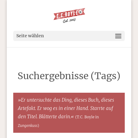
Seite wählen
Suchergebnisse (Tags)
»Er untersuchte das Ding, dieses Buch, dieses
Artefakt. Er wog es in einer Hand. Starrte auf
den Titel. Blätterte darin.«
(T.C. Boyle in
Zungenkuss
)