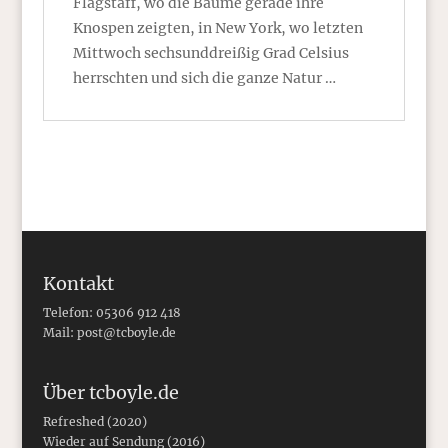
Flagstaff, wo die Bäume gerade ihre
Knospen zeigten, in New York, wo letzten
Mittwoch sechsunddreißig Grad Celsius
herrschten und sich die ganze Natur …
Kontakt
Telefon: 05306 912 418
Mail:
post@tcboyle.de
Über tcboyle.de
Refreshed (2020)
Wieder auf Sendung (2016)