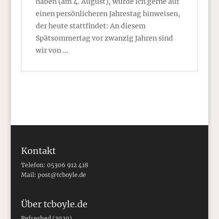
haben (am 4. August), würde ich gerne auf
einen persönlicheren Jahrestag hinweisen,
der heute stattfindet: An diesem
Spätsommertag vor zwanzig Jahren sind
wir von …
Kontakt
Telefon: 05306 912 418
Mail:
post@tcboyle.de
Über tcboyle.de
Refreshed (2020)