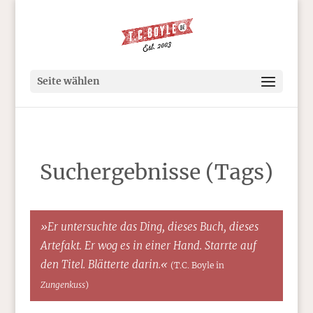
Seite wählen
Suchergebnisse (Tags)
»Er untersuchte das Ding, dieses Buch, dieses
Artefakt. Er wog es in einer Hand. Starrte auf
den Titel. Blätterte darin.«
(T.C. Boyle in
Zungenkuss
)