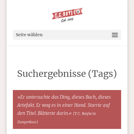
Seite wählen
Suchergebnisse (Tags)
»Er untersuchte das Ding, dieses Buch, dieses
Artefakt. Er wog es in einer Hand. Starrte auf
den Titel. Blätterte darin.«
(T.C. Boyle in
Zungenkuss
)