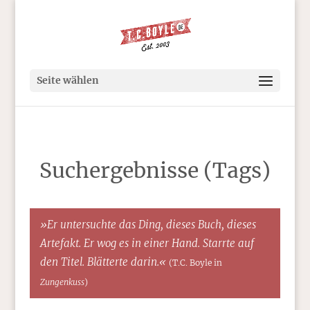
Seite wählen
Suchergebnisse (Tags)
»Er untersuchte das Ding, dieses Buch, dieses
Artefakt. Er wog es in einer Hand. Starrte auf
den Titel. Blätterte darin.«
(T.C. Boyle in
Zungenkuss
)