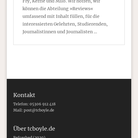
Fry, Kerrie und Milo. Wir hoffen, wir
können die Abteilung »Reviews«
umfassend mit Inhalt füllen, für die
interessierten Gelehrten, Studierenden,
Journalistinnen und Journalisten …
Kontakt
Telefon: 05306 912 418
Mail:
post@tcboyle.de
Über tcboyle.de
Refreshed (2020)