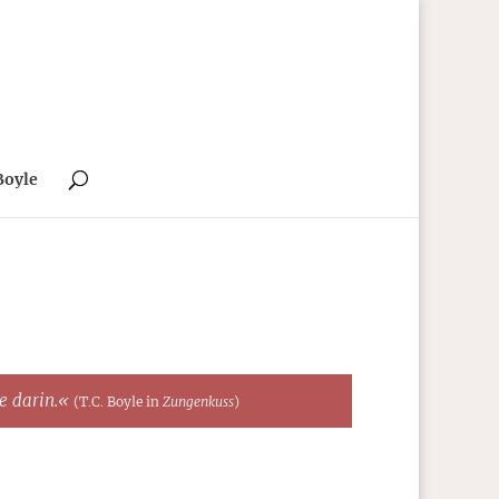
Boyle
te darin.«
(T.C. Boyle in
Zungenkuss
)