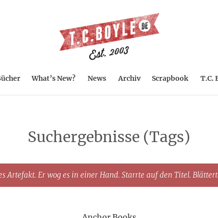
ücher
What’s New?
News
Archiv
Scrapbook
T.C. 
Suchergebnisse (Tags)
s Artefakt. Er wog es in einer Hand. Starrte auf den Titel. Blätter
Anchor Books