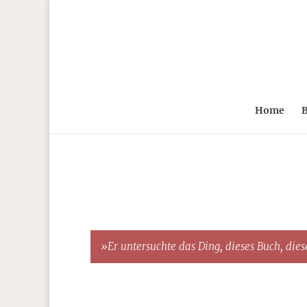
Home
B
»Er untersuchte das Ding, dieses Buch, diese