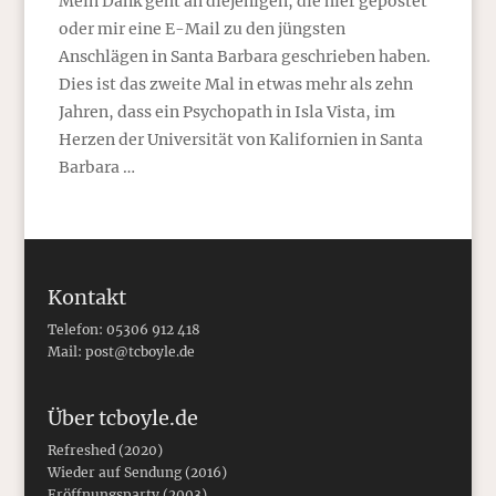
Mein Dank geht an diejenigen, die hier gepostet
oder mir eine E-Mail zu den jüngsten
Anschlägen in Santa Barbara geschrieben haben.
Dies ist das zweite Mal in etwas mehr als zehn
Jahren, dass ein Psychopath in Isla Vista, im
Herzen der Universität von Kalifornien in Santa
Barbara …
Kontakt
Telefon: 05306 912 418
Mail:
post@tcboyle.de
Über tcboyle.de
Refreshed (2020)
Wieder auf Sendung (2016)
Eröffnungsparty (2003)