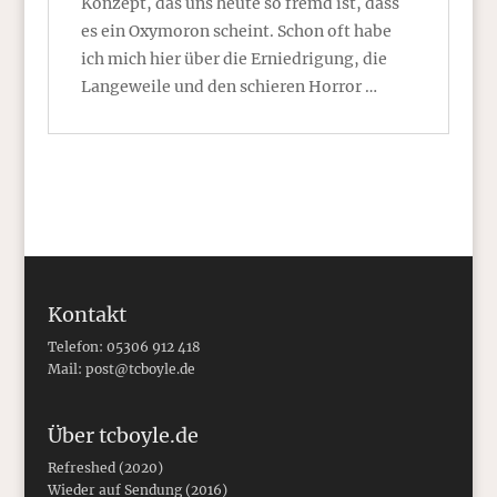
Konzept, das uns heute so fremd ist, dass
es ein Oxymoron scheint. Schon oft habe
ich mich hier über die Erniedrigung, die
Langeweile und den schieren Horror …
Kontakt
Telefon: 05306 912 418
Mail:
post@tcboyle.de
Über tcboyle.de
Refreshed (2020)
Wieder auf Sendung (2016)