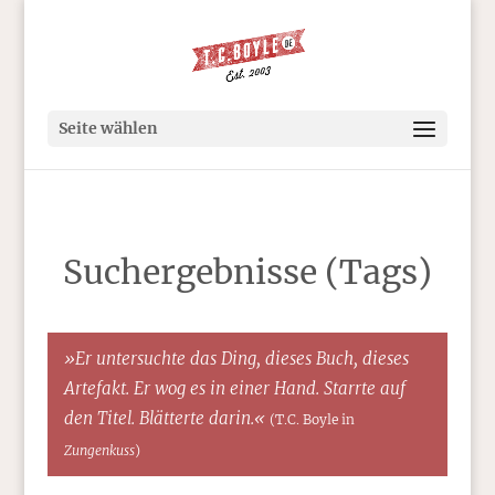
Seite wählen
Suchergebnisse (Tags)
»Er untersuchte das Ding, dieses Buch, dieses
Artefakt. Er wog es in einer Hand. Starrte auf
den Titel. Blätterte darin.«
(T.C. Boyle in
Zungenkuss
)