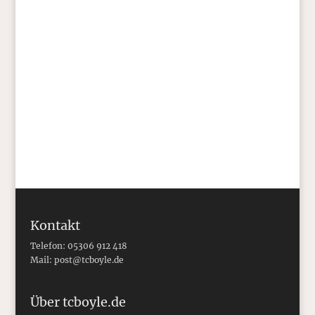
Mondfinsternis zu sehen ist (wir werden in
Kürze alle nackt auf dem Rasen tanzen und
den Mondgöttern allerlei Getier opfern,
darunter vor allem Moskitos und
Schnecken …)
Kontakt
Telefon: 05306 912 418
Mail:
post@tcboyle.de
Über tcboyle.de