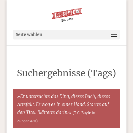
Seite wählen
Suchergebnisse (Tags)
»Er untersuchte das Ding, dieses Buch, dieses
Artefakt. Er wog es in einer Hand. Starrte auf
den Titel. Blätterte darin.«
(T.C. Boyle in
Zungenkuss
)