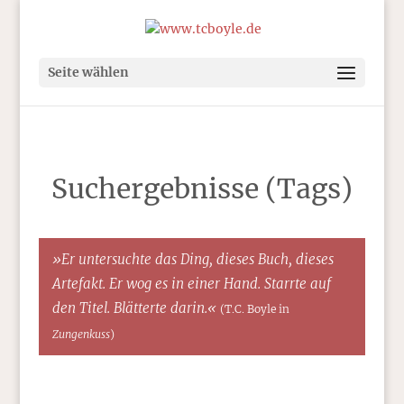
Seite wählen
Suchergebnisse (Tags)
»Er untersuchte das Ding, dieses Buch, dieses
Artefakt. Er wog es in einer Hand. Starrte auf
den Titel. Blätterte darin.«
(T.C. Boyle in
Zungenkuss
)