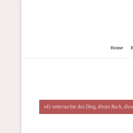
Home
B
»Er untersuchte das Ding, dieses Buch, diese