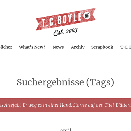
ücher
What’s New?
News
Archiv
Scrapbook
T.C. 
Suchergebnisse (Tags)
s Artefakt. Er wog es in einer Hand. Starrte auf den Titel. Blätter
April