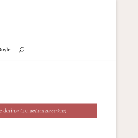
Boyle
te darin.«
(T.C. Boyle in
Zungenkuss
)