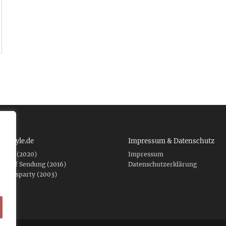
 tcboyle.de
Impressum & Datenschutz
eshed (2020)
Impressum
er auf Sendung (2016)
Datenschutzerklärung
fnungsparty (2003)
f .de