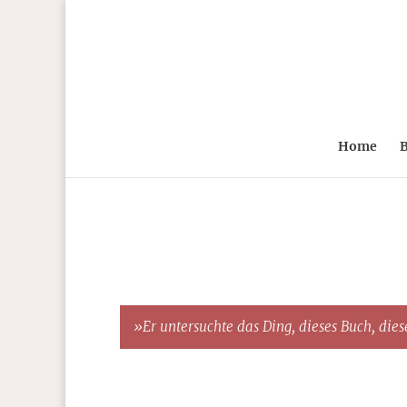
Home
B
»Er untersuchte das Ding, dieses Buch, diese