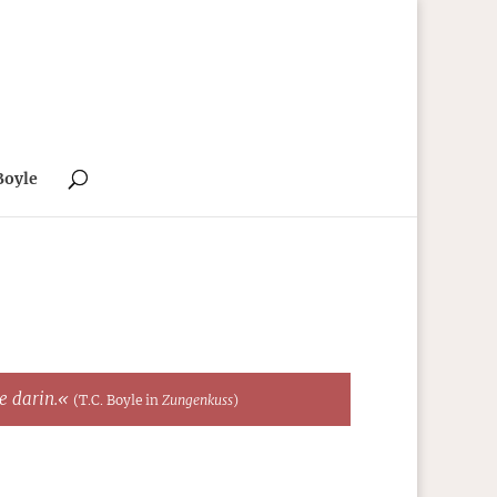
Boyle
te darin.«
(T.C. Boyle in
Zungenkuss
)