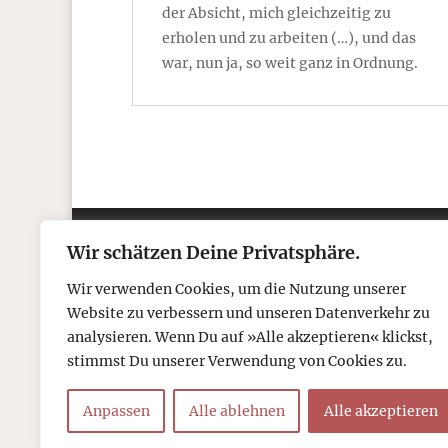
der Absicht, mich gleichzeitig zu
erholen und zu arbeiten (…), und das
war, nun ja, so weit ganz in Ordnung.
Wir schätzen Deine Privatsphäre.
Kontakt
Über
Wir verwenden Cookies, um die Nutzung unserer
Telefon: 05306 912 418
Refr
Website zu verbessern und unseren Datenverkehr zu
Mail:
post@tcboyle.de
Wied
analysieren. Wenn Du auf »Alle akzeptieren« klickst,
Eröf
stimmst Du unserer Verwendung von Cookies zu.
Out o
Anpassen
Alle ablehnen
Alle akzeptieren