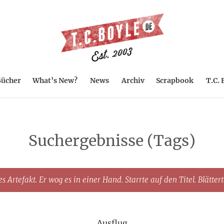
ücher
What’s New?
News
Archiv
Scrapbook
T.C. 
Suchergebnisse (Tags)
s Artefakt. Er wog es in einer Hand. Starrte auf den Titel. Blätter
Ausflug