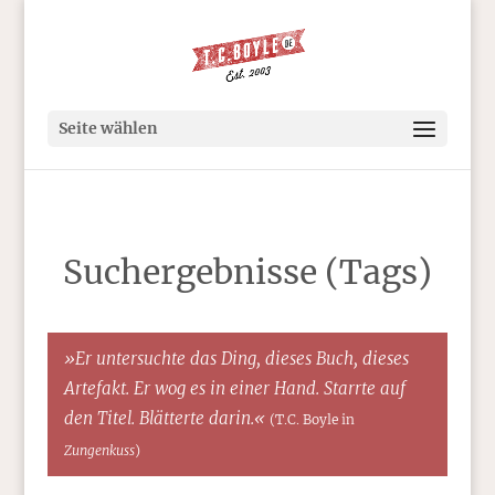
Seite wählen
Suchergebnisse (Tags)
»Er untersuchte das Ding, dieses Buch, dieses
Artefakt. Er wog es in einer Hand. Starrte auf
den Titel. Blätterte darin.«
(T.C. Boyle in
Zungenkuss
)