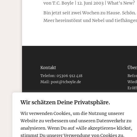
von
T.C. Boyle
|
12. Juni 2003
|
What's New?
Bin jetzt seit zwei Wochen zu Hause. Schön.
Meer hereinstömt und Nebel und tiefhängende
Kontakt
Über
Telefon: 05306 912 418
Refr
Mail:
post@tcboyle.de
Wied
Eröf
Out o
Wir schätzen Deine Privatsphäre.
Wir verwenden Cookies, um die Nutzung unserer
Website zu verbessern und unseren Datenverkehr zu
© 2026
tcboyle.de
analysieren. Wenn Du auf »Alle akzeptieren« klickst,
stimmst Du unserer Verwendung von Cookies zu.