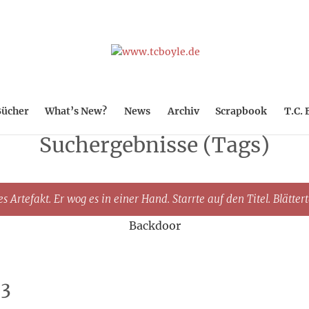
ücher
What’s New?
News
Archiv
Scrapbook
T.C. 
Suchergebnisse (Tags)
s Artefakt. Er wog es in einer Hand. Starrte auf den Titel. Blätter
Backdoor
03