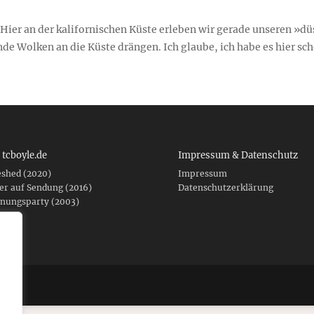
 Hier an der kalifornischen Küste erleben wir gerade unseren »d
 Wolken an die Küste drängen. Ich glaube, ich habe es hier schon
 tcboyle.de
Impressum & Datenschutz
eshed (2020)
Impressum
er auf Sendung (2016)
Datenschutzerklärung
fnungsparty (2003)
f .de