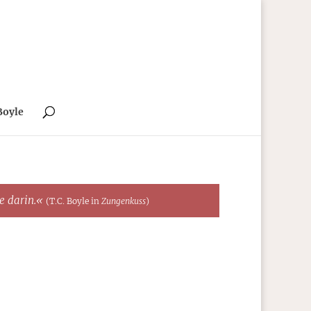
Boyle
te darin.«
(T.C. Boyle in
Zungenkuss
)