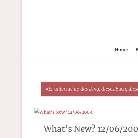
Home
B
»Er untersuchte das Ding, dieses Buch, diese
What’s New? 12/06/20