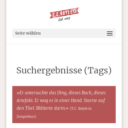
Seite wählen
Suchergebnisse (Tags)
»Er untersuchte das Ding, dieses Buch, dieses
Artefakt. Er wog es in einer Hand. Starrte auf
den Titel. Blätterte darin.«
(T.C. Boyle in
Zungenkuss
)