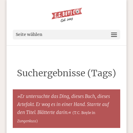
Seite wählen
Suchergebnisse (Tags)
»Er untersuchte das Ding, dieses Buch, dieses
Artefakt. Er wog es in einer Hand. Starrte auf
den Titel. Blätterte darin.«
(T.C. Boyle in
Zungenkuss
)