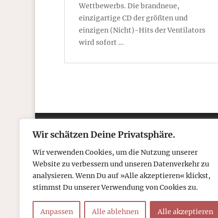
Wettbewerbs. Die brandneue,
einzigartige CD der größten und
einzigen (Nicht)-Hits der Ventilators
wird sofort …
Wir schätzen Deine Privatsphäre.
Kontakt
Über
Wir verwenden Cookies, um die Nutzung unserer
Telefon: 05306 912 418
Refr
Website zu verbessern und unseren Datenverkehr zu
Mail:
post@tcboyle.de
Wied
analysieren. Wenn Du auf »Alle akzeptieren« klickst,
Eröf
stimmst Du unserer Verwendung von Cookies zu.
Out o
Anpassen
Alle ablehnen
Alle akzeptieren