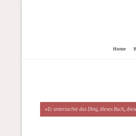
Home
B
»Er untersuchte das Ding, dieses Buch, diese