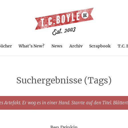
ücher
What’s New?
News
Archiv
Scrapbook
T.C. 
Suchergebnisse (Tags)
s Artefakt. Er wog es in einer Hand. Starrte auf den Titel. Blätter
Ben Drinkin