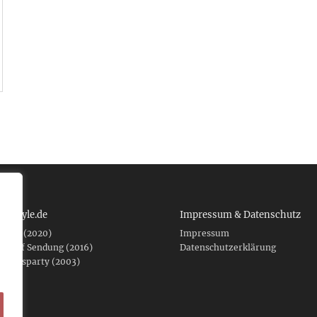
 tcboyle.de
Impressum & Datenschutz
eshed (2020)
Impressum
er auf Sendung (2016)
Datenschutzerklärung
fnungsparty (2003)
f .de