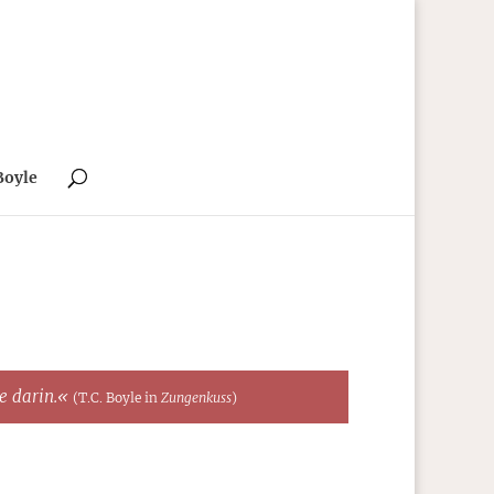
Boyle
te darin.«
(T.C. Boyle in
Zungenkuss
)