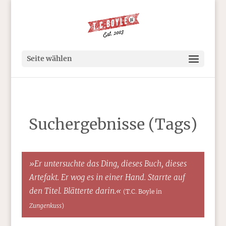
Seite wählen
Suchergebnisse (Tags)
»Er untersuchte das Ding, dieses Buch, dieses
Artefakt. Er wog es in einer Hand. Starrte auf
den Titel. Blätterte darin.«
(T.C. Boyle in
Zungenkuss
)